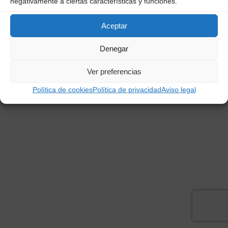
negativamente a ciertas características y funciones.
Aceptar
Creado por
Ragusa Marketing&Comunicación
para
HOTEL OTURELLA. Todos los derechos reservados ©
Denegar
2022-2025
Ver preferencias
Política de cookies
Política de privacidad
Aviso legal