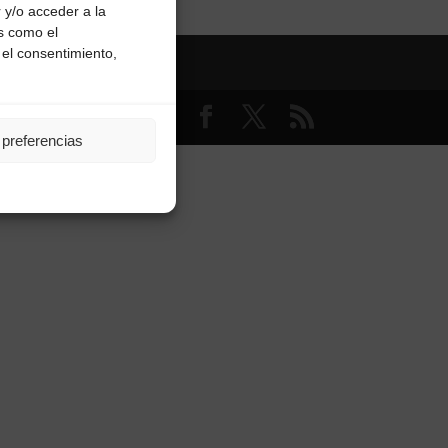
 y/o acceder a la
os como el
 el consentimiento,
5
 preferencias