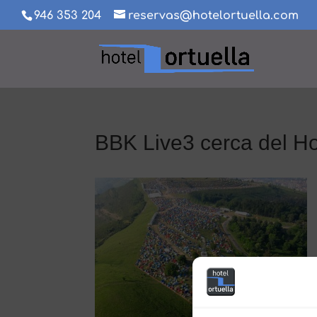
946 353 204
reservas@hotelortuella.com
BBK Live3 cerca del Ho