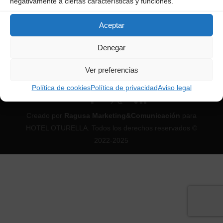
negativamente a ciertas características y funciones.
Aceptar
Denegar
Aviso legal
Política de privacidad
Ver preferencias
Política de cookies
Política de cookies
Política de privacidad
Aviso legal
Creado por
Ragusa Marketing&Comunicación
para
HOTEL OTURELLA. Todos los derechos reservados ©
2022-2025